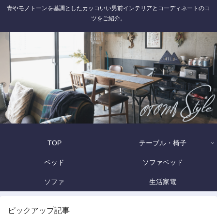
青やモノトーンを基調としたカッコいい男前インテリアとコーディネートのコ
ツをご紹介。
TOP
テーブル・椅子
ベッド
ソファベッド
ソファ
生活家電
ピックアップ記事