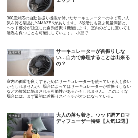
ェック！
360度対応の自動首振り機能が付いたサーキュレーターの中で高い人
気を誇る製品にYAMAZENがあります。 8段階にも及ぶ風量調節と、
ヘッド部分が独立した自動首振り機能により、室内のどこに置いても
適温を保つことを可能にしています。 小型で...
サーキュレーターが首振りしな
生活家電
い…自力で修理することは出来る
の？
室内の循環を良くするためにサーキュレーターを使っている人も多い
かもしれませんが、場合によってはサーキュレーターが首振りしない
などの故障に悩まされる可能性があるかもしれません。 このような
場合には、まず最初に首振りスイッチがオンになっている...
大人の落ち着き。ウッド調アロマ
生活家電
ディフューザー特集【人気12選】