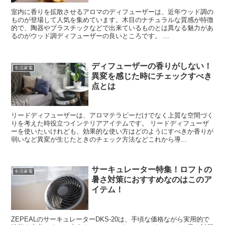
室内に香りを拡散させるアロマのディフューザーは、近年ウッド調の
ものが登場して人気を集めています。木目のナチュラルな質感が特徴
的で、陶器やプラスチックなどで出来ているものとは異なる魅力があ
るのがウッド調ディフューザーの良いところです。 ...
ディフューザーの香りがしない！
生活家電
異変を感じた時にチェックすべき
点とは
リードディフューザーは、アロマテラピーだけでなく上質な空間づく
りを考えた時役立つインテリアアイテムです。 リードディフューザ
ーを使いたいけれども、効果的な使い方はどのようにすべきか香りが
弱いなど異変が生じたときのチェック方法などこれから導...
サーキュレーター特集！ロフトの
生活家電
暑さ対策におすすめなのはこのア
イテム！
ZEPEALのサーキュレーターDKS-20は、手頃な価格ながら実用的で