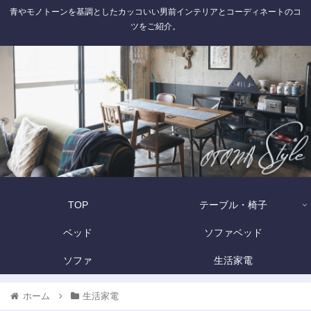
青やモノトーンを基調としたカッコいい男前インテリアとコーディネートのコ
ツをご紹介。
TOP
テーブル・椅子
ベッド
ソファベッド
ソファ
生活家電
ホーム
生活家電