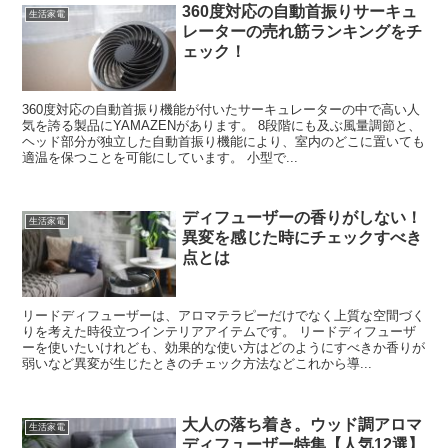
360度対応の自動首振りサーキュ
生活家電
レーターの売れ筋ランキングをチ
ェック！
360度対応の自動首振り機能が付いたサーキュレーターの中で高い人
気を誇る製品にYAMAZENがあります。 8段階にも及ぶ風量調節と、
ヘッド部分が独立した自動首振り機能により、室内のどこに置いても
適温を保つことを可能にしています。 小型で...
ディフューザーの香りがしない！
生活家電
異変を感じた時にチェックすべき
点とは
リードディフューザーは、アロマテラピーだけでなく上質な空間づく
りを考えた時役立つインテリアアイテムです。 リードディフューザ
ーを使いたいけれども、効果的な使い方はどのようにすべきか香りが
弱いなど異変が生じたときのチェック方法などこれから導...
大人の落ち着き。ウッド調アロマ
生活家電
ディフューザー特集【人気12選】