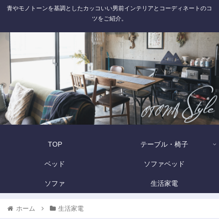
青やモノトーンを基調としたカッコいい男前インテリアとコーディネートのコ
ツをご紹介。
TOP
テーブル・椅子
ベッド
ソファベッド
ソファ
生活家電
ホーム
生活家電