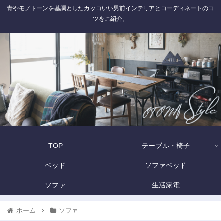
青やモノトーンを基調としたカッコいい男前インテリアとコーディネートのコ
ツをご紹介。
TOP
テーブル・椅子
ベッド
ソファベッド
ソファ
生活家電
ホーム
ソファ