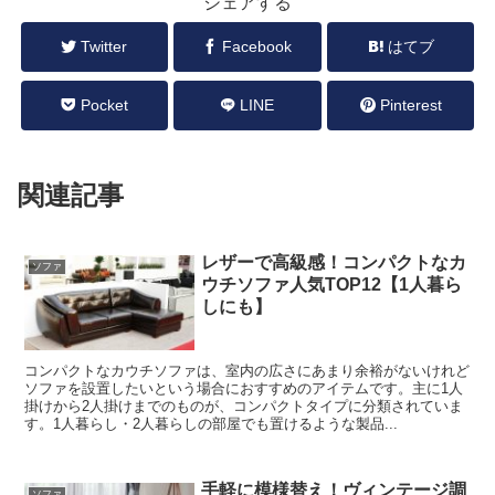
シェアする
Twitter
Facebook
はてブ
Pocket
LINE
Pinterest
関連記事
レザーで高級感！コンパクトなカ
ソファ
ウチソファ人気TOP12【1人暮ら
しにも】
コンパクトなカウチソファは、室内の広さにあまり余裕がないけれど
ソファを設置したいという場合におすすめのアイテムです。主に1人
掛けから2人掛けまでのものが、コンパクトタイプに分類されていま
す。1人暮らし・2人暮らしの部屋でも置けるような製品...
手軽に模様替え！ヴィンテージ調
ソファ