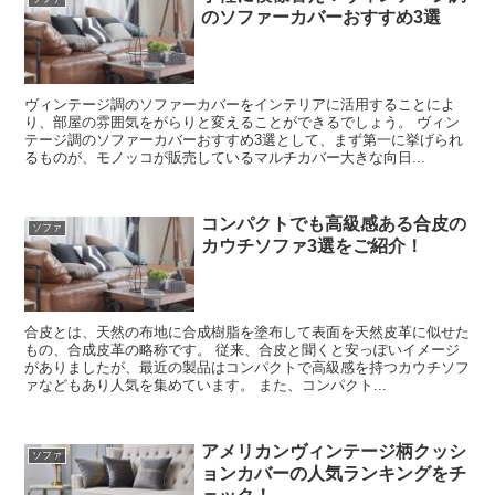
のソファーカバーおすすめ3選
ヴィンテージ調のソファーカバーをインテリアに活用することによ
り、部屋の雰囲気をがらりと変えることができるでしょう。 ヴィン
テージ調のソファーカバーおすすめ3選として、まず第一に挙げられ
るものが、モノッコが販売しているマルチカバー大きな向日...
コンパクトでも高級感ある合皮の
ソファ
カウチソファ3選をご紹介！
合皮とは、天然の布地に合成樹脂を塗布して表面を天然皮革に似せた
もの、合成皮革の略称です。 従来、合皮と聞くと安っぽいイメージ
がありましたが、最近の製品はコンパクトで高級感を持つカウチソフ
ァなどもあり人気を集めています。 また、コンパクト...
アメリカンヴィンテージ柄クッシ
ソファ
ョンカバーの人気ランキングをチ