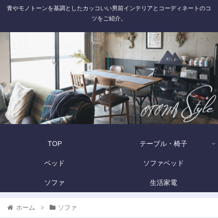
青やモノトーンを基調としたカッコいい男前インテリアとコーディネートのコ
ツをご紹介。
TOP
テーブル・椅子
ベッド
ソファベッド
ソファ
生活家電
ホーム
ソファ