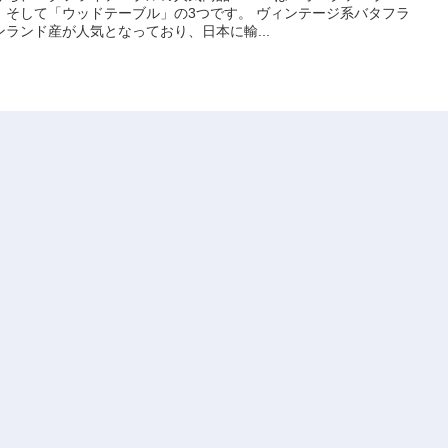
、そして「ウッドテーブル」の3つです。 ヴィンテージ系バタフラ
ランド産が人気となっており、日本に輸...
ラミックテーブルでおしゃれと実用性を両立！
が高まっている注目の家具です。 人気を集めている理由は実用性
されているからで、特に選ばれているのはグレーのセラミックテー
クテーブルは、シンプルなカラーな...
こたつ布団のおすすめ3選をご紹介！
探している方に人気なのが、イケヒコ・コーポレーションの円形こ
。 その名の通り、おしゃれですっきりとした円形スタイルをしており、
いに収まるのが魅力です。 ふ...