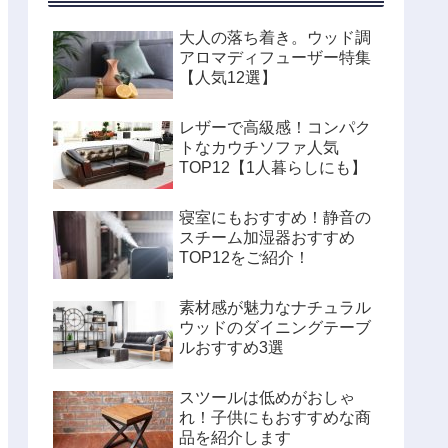
大人の落ち着き。ウッド調
アロマディフューザー特集
【人気12選】
レザーで高級感！コンパク
トなカウチソファ人気
TOP12【1人暮らしにも】
寝室にもおすすめ！静音の
スチーム加湿器おすすめ
TOP12をご紹介！
素材感が魅力なナチュラル
ウッドのダイニングテーブ
ルおすすめ3選
スツールは低めがおしゃ
れ！子供にもおすすめな商
品を紹介します