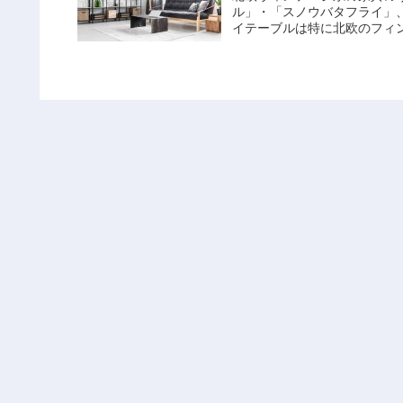
ル」・「スノウバタフライ」
イテーブルは特に北欧のフィン
【コラム】グレーのセ
テーブル
セラミックテーブルは、人気
とおしゃれなデザインが両立
ブルです。 グレーのセラミッ
安くて温かい♪お得な
テーブル
おすすめの安いこたつ布団を
たつ布団♯9808552です
こたつデスクもすっぽりときれ